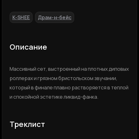
K-SHEE
Драм-н-бейс
,
Описание
Массивный сет, выстроенный на плотных диповых
роллерах и грязном бристольском звучании,
который в финале плавно растворяется в теплой
и спокойной эстетике ликвид-фанка.
Треклист