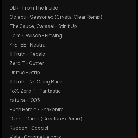
DLR - From The Inside
Objecti - Seasoned (Crystal Clear Remix)
The Sauce, Carasel - Stir It Up
Telm & Wilson - Flowing
K-SHEE - Neutral
Ill Truth - Pedalo
Zero T - Gutter
Untrue - Strip
Ill Truth - No Going Back
FoX, Zero T - Fantastic
Yatuza - 1995
Hugh Hardie - Snakebite
Ozoh - Cards (Creatures Remix)
Rueben - Special
Visla - Chrome Heights