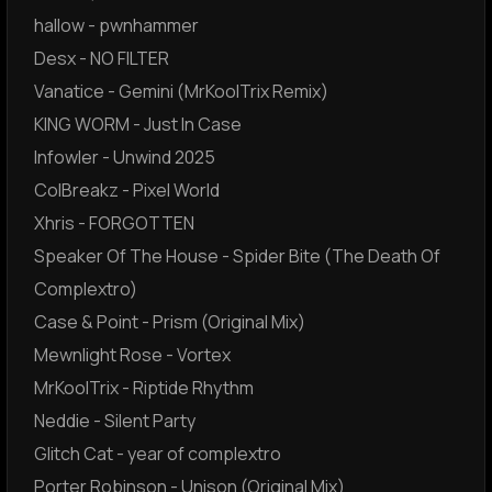
hallow - pwnhammer
Desx - NO FILTER
Vanatice - Gemini (MrKoolTrix Remix)
KING WORM - Just In Case
Infowler - Unwind 2025
ColBreakz - Pixel World
Xhris - FORGOTTEN
Speaker Of The House - Spider Bite (The Death Of
Complextro)
Case & Point - Prism (Original Mix)
Mewnlight Rose - Vortex
MrKoolTrix - Riptide Rhythm
Neddie - Silent Party
Glitch Cat - year of complextro
Porter Robinson - Unison (Original Mix)