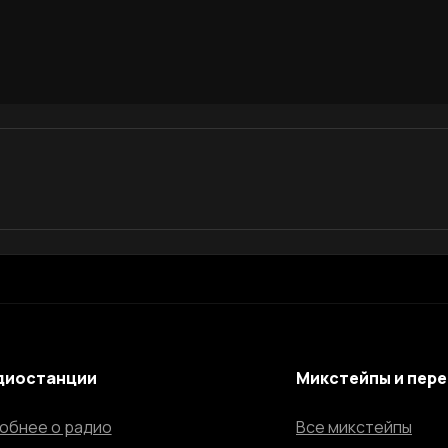
диостанции
Микстейпы и пер
обнее о радио
Все микстейпы