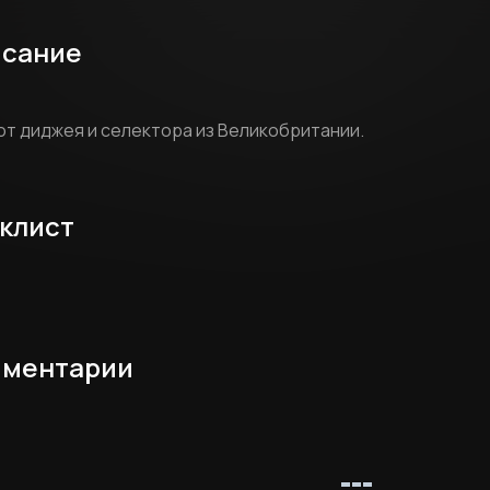
сание
от диджея и селектора из Великобритании.
клист
ментарии