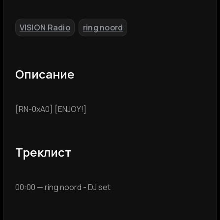
VISION Radio
ring noord
,
Описание
[RN-0xA0] [ENJOY!]
Треклист
00:00 — ring noord - DJ set