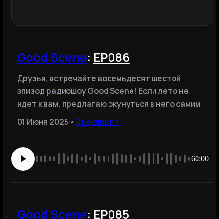
Good Scene
:
EP086
Друзья, встречайте восемьдесят шестой
эпизод радиошоу Good Scene! Если лето не
идет к вам, предлагаю окунуться в него самим
01 Июня 2025 •
Треклист ›
60:00
Good Scene
:
EP085