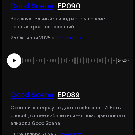
Good Scene
:
EP090
Заключительный эпизод в этом сезоне —
тёплый и разносторонний.
25 Октября 2025 •
Треклист ›
60:00
Good Scene
:
EP089
Осенняя хандра уже дает о себе знать? Есть
способ, от нее избавиться — c помощью нового
эпизода Good Scene!
01 Сентября 2025 •
Треклист ›