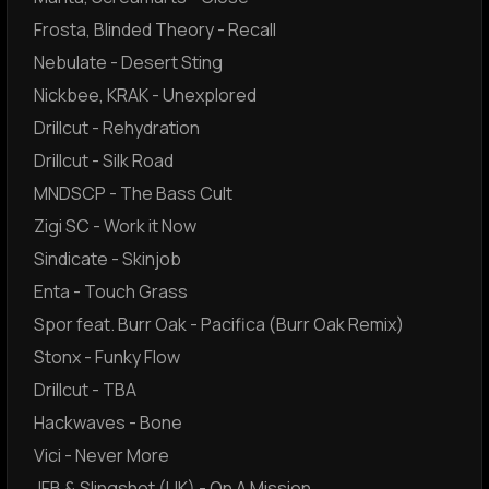
Frosta, Blinded Theory - Recall
Nebulate - Desert Sting
Nickbee, KRAK - Unexplored
Drillcut - Rehydration
Drillcut - Silk Road
MNDSCP - The Bass Cult
Zigi SC - Work it Now
Sindicate - Skinjob
Enta - Touch Grass
Spor feat. Burr Oak - Pacifica (Burr Oak Remix)
Stonx - Funky Flow
Drillcut - TBA
Hackwaves - Bone
Vici - Never More
JFB & Slingshot (UK) - On A Mission