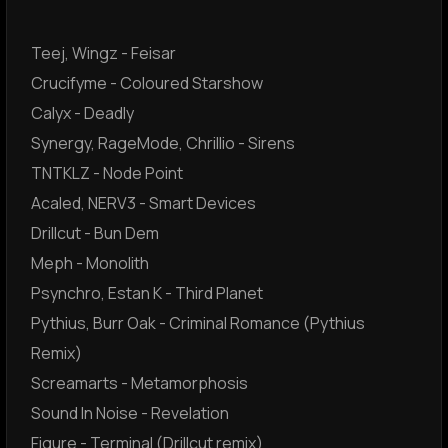
Teej, Wingz - Feisar
Crucifyme - Coloured Starshow
Сalyx - Deadly
Synergy, RageMode, Chrillio - Sirens
TNTKLZ - Node Point
Acaled, NERV3 - Smart Devices
Drillcut - Bun Dem
Meph - Monolith
Psynchro, Estan K - Third Planet
Pythius, Burr Oak - Criminal Romance (Pythius
Remix)
Screamarts - Metamorphosis
Sound In Noise - Revelation
Figure - Terminal (Drillcut remix)