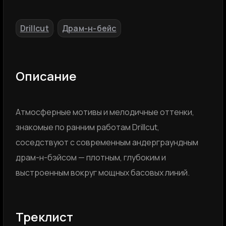
Drillcut
Драм-н-бейс
,
Описание
Атмосферные мотивы и мелодичные оттенки,
знакомые по ранним работам Drillcut,
соседствуют с современным андерграундным
драм-н-бэйсом — плотным, глубоким и
выстроенным вокруг мощных басовых линий.
Треклист