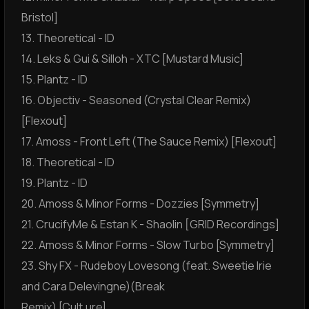
Bristol]
13. Theoretical - ID
14. Leks & Gui & Silloh - XTC [Mustard Music]
15. Plantz - ID
16. Objectiv - Seasoned (Crystal Clear Remix)
[Flexout]
17. Amoss - Front Left (The Sauce Remix) [Flexout]
18. Theoretical - ID
19. Plantz - ID
20. Amoss & Minor Forms - Dozzies [Symmetry]
21. CrucifyMe & Estan K - Shaolin [GRID Recordings]
22. Amoss & Minor Forms - Slow Turbo [Symmetry]
23. Shy FX - Rudeboy Lovesong (feat. Sweetie Irie
and Cara Delevingne)(Break
Remix) [Cult.ure]