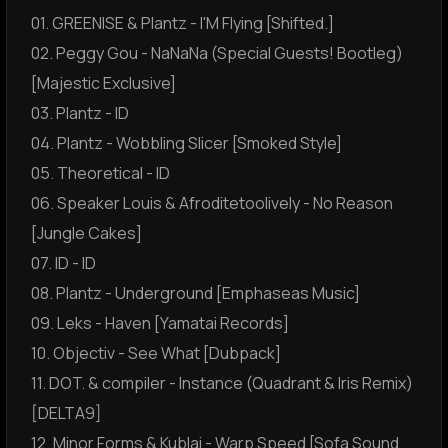
01. GREENISE & Plantz - I'M Flying [Shifted.]
02. Peggy Gou - NaNaNa (Special Guests! Bootleg)
[Majestic Exclusive]
03. Plantz - ID
04. Plantz - Wobbling Slicer [Smoked Style]
05. Theoretical - ID
06. Speaker Louis & Afroditetoolively - No Reason
[Jungle Cakes]
07. ID - ID
08. Plantz - Underground [Emphaseas Music]
09. Leks - Haven [Yamatai Records]
10. Objectiv - See What [Dubpack]
11. DOT. & compiler - Instance (Quadrant & Iris Remix)
[DELTA9]
12. Minor Forms & Kublai - Warp Speed [Sofa Sound