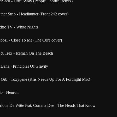
rBlack - Drift Away (People Theatre Remix)
her Strip - Headhunter (Front 242 cover)
chic TV - White Nights
coozi - Close To Me (The Cure cover)
 & Trex - Iceman On The Beach
Dana - Principles Of Gravity
 Orb - Toxygene (Kris Needs Up For A Fortnight Mix)
go - Neuron
rlotte De Witte feat. Comma Dee - The Heads That Know