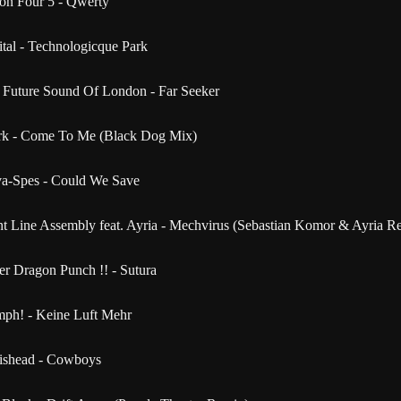
ion Four 5 - Qwerty
ital - Technologicque Park
 Future Sound Of London - Far Seeker
rk - Come To Me (Black Dog Mix)
a-Spes - Could We Save
nt Line Assembly feat. Ayria - Mechvirus (Sebastian Komor & Ayria R
er Dragon Punch !! - Sutura
ph! - Keine Luft Mehr
tishead - Cowboys