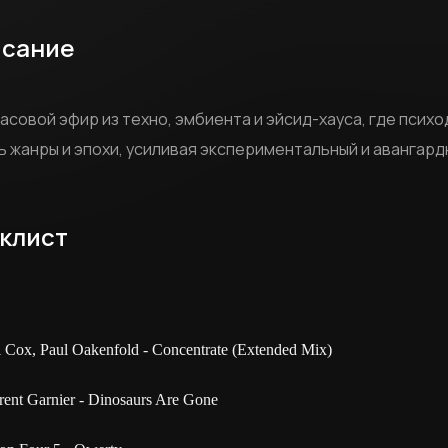
сание
асовой эфир из техно, эмбиента и эйсид-хауса, где псих
ь жанры и эпохи, усиливая экспериментальный и авангард
клист
l Cox, Paul Oakenfold - Concentrate (Extended Mix)
rent Garnier - Dinosaurs Are Gone