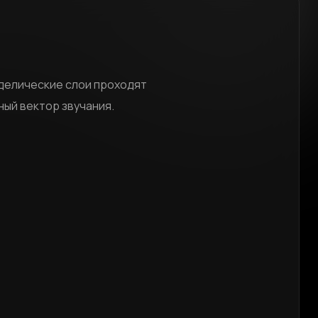
оделические слои проходят
ный вектор звучания.