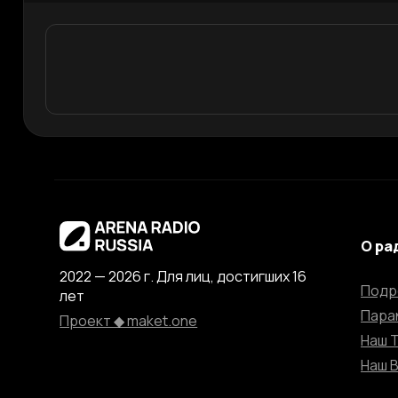
О ра
2022 — 2026 г. Для лиц, достигших 16
Подр
лет
Пара
Проект ◆ maket.one
Наш 
Наш 