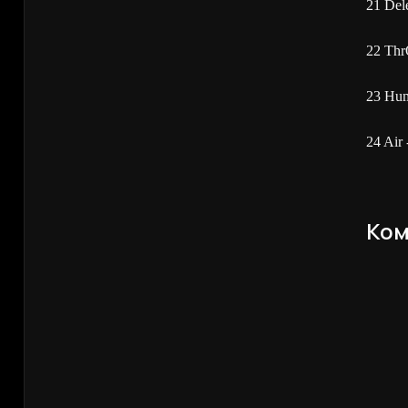
21 Del
22 Thr
23 Hum
24 Air
Ком