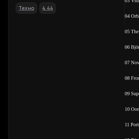
03 Vis
Техно
4.44
,
04 Orb
05 The
06 Bjö
07 Nov
08 Fro
09 Sup
10 Oom
11 Por