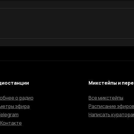
диостанции
Микстейпы и пер
обнее о радио
Все микстейпы
метры эфира
Расписание эфиро
Telegram
Написать куратора
ВКонтакте