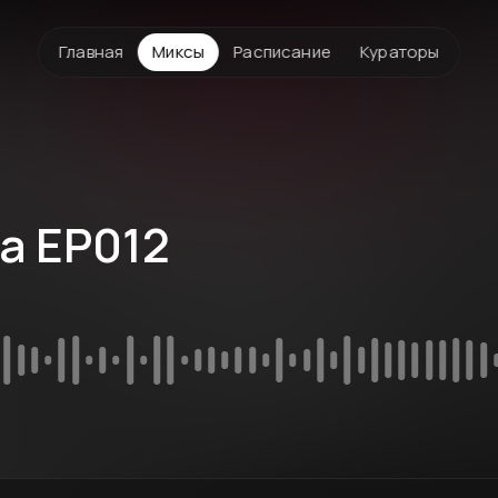
Главная
Миксы
Расписание
Кураторы
a EP012