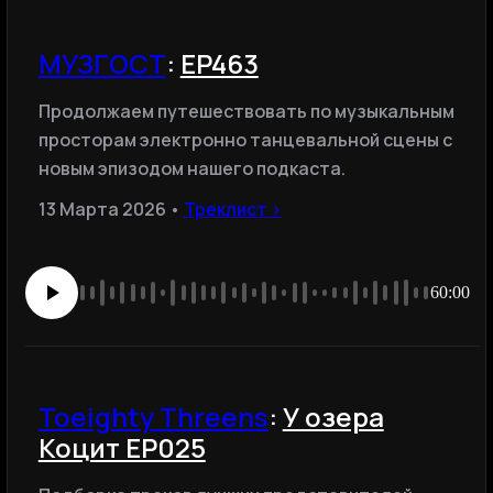
МУЗГОСТ
:
EP463
Продолжаем путешествовать по музыкальным
просторам электронно танцевальной сцены с
новым эпизодом нашего подкаста.
13 Марта 2026 •
Треклист ›
60:00
Toeighty Threens
:
У озера
Коцит EP025