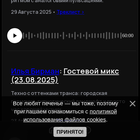
ритмом с аналоговыми пульсациями.
29 Августа 2025 •
Треклист ›
60:00
Илья Бирман
:
Гостевой микс
(23.08.2025)
Техно с оттенками транса: городская
гармония, гипнотический ландшафт и просто
Все любят печенье — мы тоже, поэтому
час хорошей музыки.
приглашаем ознакомиться с
политикой
использования файлов cookies
.
23 Августа 2025 •
Треклист ›
ПРИНЯТО!