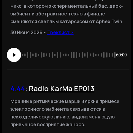
микс, в котором экспериментальный бас, дарк-
эмбиент и абстрактное техно в финале
сменяются светлым катарсисом от Aphex Twin.
30 Июня 2026 •
Треклист ›
60:00
4.44
:
Radio KarMa EP013
Мрачные ритмические марши и яркие примеси
электронного эмбиента связываются в
психоделическую линию, видоизменяющую
привычное восприятие жанров.