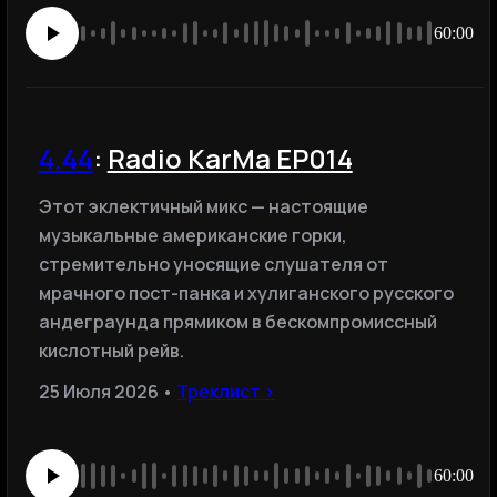
60:00
4.44
:
Radio KarMa EP014
Этот эклектичный микс — настоящие
музыкальные американские горки,
стремительно уносящие слушателя от
мрачного пост-панка и хулиганского русского
андеграунда прямиком в бескомпромиссный
кислотный рейв.
25 Июля 2026 •
Треклист ›
60:00