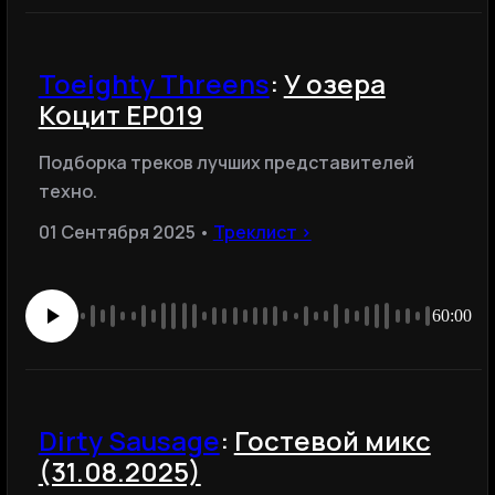
Toeighty Threens
:
У озера
Коцит EP019
Подборка треков лучших представителей
техно.
01 Сентября 2025 •
Треклист ›
60:00
Dirty Sausage
:
Гостевой микс
(31.08.2025)