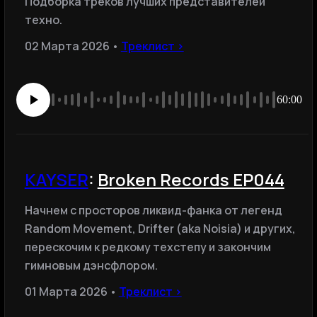
Подборка треков лучших представителей
техно.
02 Марта 2026 •
Треклист ›
60:00
KAYSER
:
Broken Records EP044
Начнем с просторов ликвид-фанка от легенд
Random Movement, Drifter (aka Noisia) и других,
перескочим к редкому техстепу и закончим
гимновым дэнсфлором.
01 Марта 2026 •
Треклист ›