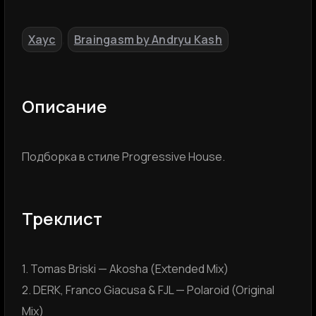
Хаус
Braingasm by Andryu Kash
,
Описание
Подборка в стиле Progressive House.
Треклист
1. Tomas Briski — Akosha (Extended Mix)
2. DERK, Franco Giacusa & FJL — Polaroid (Original
Mix)