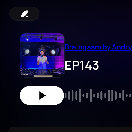
Braingasm by Andr
ЕР143