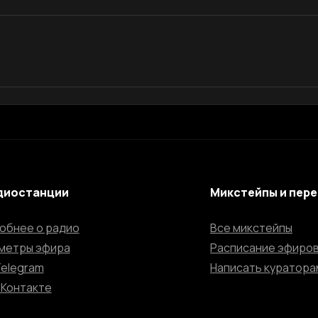
диостанции
Микстейпы и пер
обнее о радио
Все микстейпы
метры эфира
Расписание эфиро
Telegram
Написать куратора
ВКонтакте