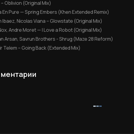
 – Oblivion (Original Mix)
ra En Pure — Spring Embers (Khen Extended Remix)
n Ibaez, Nicolas Viana – Glowstate (Original Mix)
Nox, Andre Moret — I Love a Robot (Original Mix)
nan Arsan, Savrun Brothers - Shrug (Maze 28 Reform)
ir Telem – Going Back (Extended Mix)
ментарии