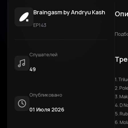
Braingasm by Andryu Kash
Опи
ЕР143
Подбо
Слушателей
Тре
49
1. Tri
2. Pol
Опубликовано
3. Mak
4. D N
01 Июля 2026
5. Rub
6. Mol