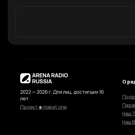
О ра
2022 — 2026 г. Для лиц, достигших 16
Подр
лет
Пара
Проект ◆ maket.one
Наш 
Наш 