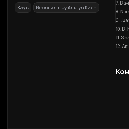
7. Davi
Хаус
Braingasm by Andryu Kash
,
8. No
9. Jua
10. D-
11. Si
12. Am
Ком