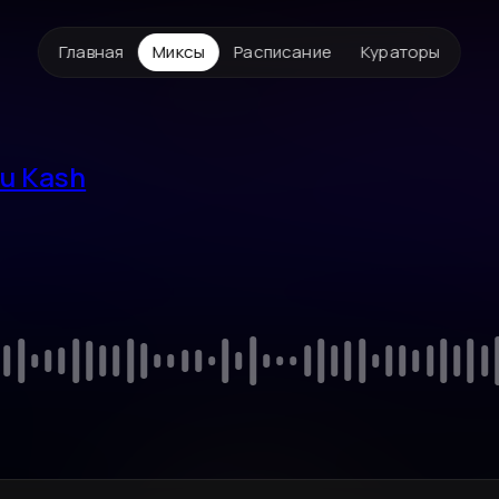
Главная
Миксы
Расписание
Кураторы
yu Kash