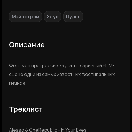
Мэйнстрим
Хаус
Пульс
,
,
Описание
Феномен прогрессив хауса, подаривший EDM-
сцене одни из самых известных фестивальных
гимнов.
Треклист
Alesso & OneRepublic - In Your Eyes