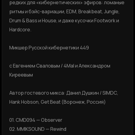
редких для «кибернетических» эфиров: ломаные
ритмы и бэйс-вариации, EDM, Breakbeat, Jungle,
Drum & Bass и House, и даже кусочки Footwork и
Hardcore.
Микшер Русской кибернетики 449
с Евгением Сваловым / 4Mal и Александром
Киреевым
Автор гостевого микса: Данил Душкин / SIMDC,
Hank Hobson, Get Beat (Воронеж, Россия)
01. CMD094 — Observer
02. MMIKSOUND — Rewind