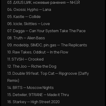
03. ΔXIUS LIИK, ножевые ранения — NНΞЙ
04. Oxossi, Hypho — Lana
05. Kastle — Collide
06. Icicle, Skittles — Love
07. Dagga — Can Your System Take The Pace
08. Truth — Alien Bass
09. modeblp, SIMDC, pin.gas — The Replicants
10. Raw Takes, Oddkut — In the Flow
11. STVSH — Crooked
12. The Joo — Richie the Dog
13. Double 99 feat. Top Cat — Ripgroove (Daffy
Remix)
14. BRTS — Moscow Nights
15. Detwiler, 9TRANE — Made it Thru
16. Starkey — High Street 2020