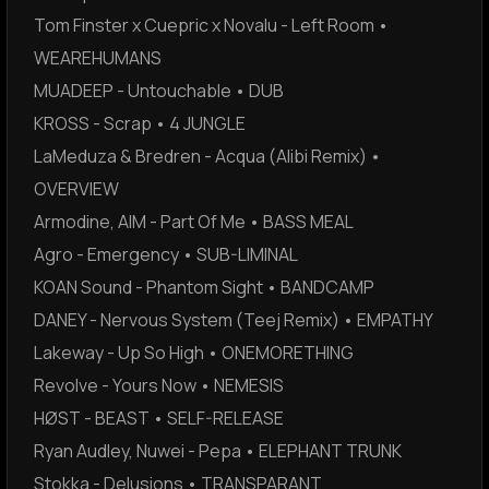
Tom Finster x Cuepric x Novalu - Left Room •
WEAREHUMANS
MUADEEP - Untouchable • DUB
KROSS - Scrap • 4 JUNGLE
LaMeduza & Bredren - Acqua (Alibi Remix) •
OVERVIEW
Armodine, AIM - Part Of Me • BASS MEAL
Agro - Emergency • SUB-LIMINAL
KOAN Sound - Phantom Sight • BANDCAMP
DANEY - Nervous System (Teej Remix) • EMPATHY
Lakeway - Up So High • ONEMORETHING
Revolve - Yours Now • NEMESIS
HØST - BEAST • SELF-RELEASE
Ryan Audley, Nuwei - Pepa • ELEPHANT TRUNK
Stokka - Delusions • TRANSPARANT