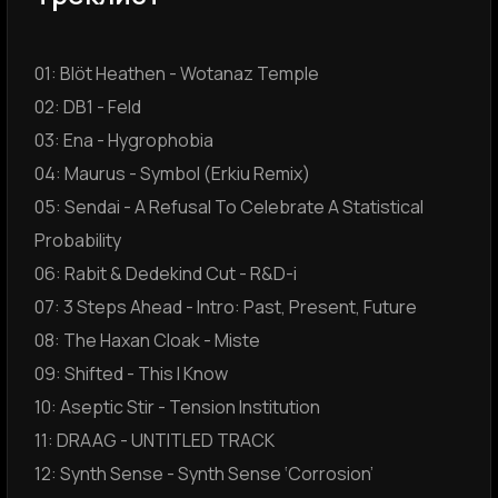
01: Blöt Heathen - Wotanaz Temple
02: DB1 - Feld
03: Ena - Hygrophobia
04: Maurus - Symbol (Erkiu Remix)
05: Sendai - A Refusal To Celebrate A Statistical
Probability
06: Rabit & Dedekind Cut - R&D-i
07: 3 Steps Ahead - Intro: Past, Present, Future
08: The Haxan Cloak - Miste
09: Shifted - This I Know
10: Aseptic Stir - Tension Institution
11: DRAAG - UNTITLED TRACK
12: Synth Sense - Synth Sense ‘Corrosion’