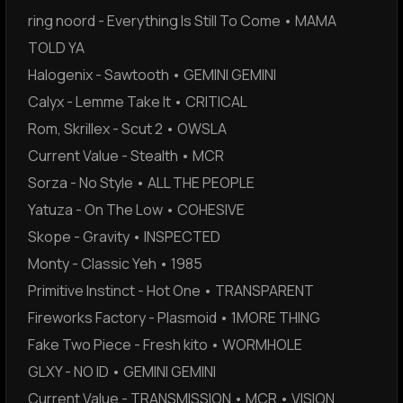
ring noord - Everything Is Still To Come • MAMA
TOLD YA
Halogenix - Sawtooth • GEMINI GEMINI
Calyx - Lemme Take It • CRITICAL
Rom, Skrillex - Scut 2 • OWSLA
Current Value - Stealth • MCR
Sorza - No Style • ALL THE PEOPLE
Yatuza - On The Low • COHESIVE
Skope - Gravity • INSPECTED
Monty - Classic Yeh • 1985
Primitive Instinct - Hot One • TRANSPARENT
Fireworks Factory - Plasmoid • 1MORE THING
Fake Two Piece - Fresh kito • WORMHOLE
GLXY - NO ID • GEMINI GEMINI
Current Value - TRANSMISSION • MCR • VISION